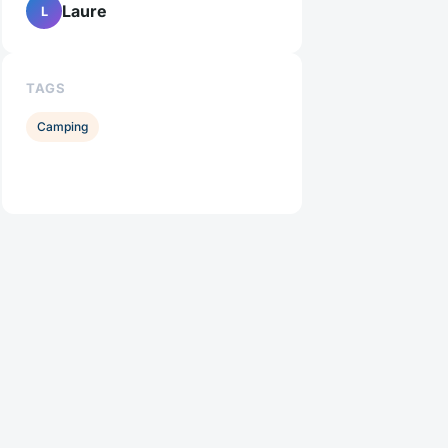
Laure
L
TAGS
Camping