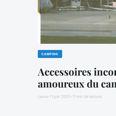
CAMPING
Accessoires inco
amoureux du ca
Laure
•
11 juin 2025
•
11 min de lecture