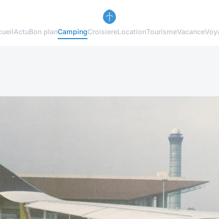
ueil
Actu
Bon plan
Camping
Croisiere
Location
Tourisme
Vacance
Voy