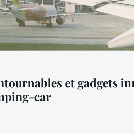
ntournables et gadgets i
mping-car