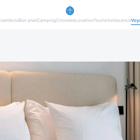
ueil
Actu
Bon plan
Camping
Croisiere
Location
Tourisme
Vacance
Voy