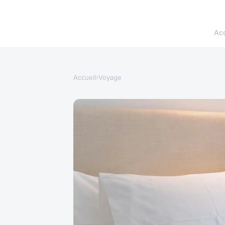
Acc
Accueil
›
Voyage