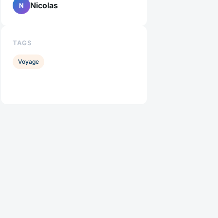
Nicolas
N
TAGS
Voyage