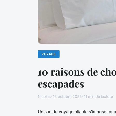
VOYAGE
10 raisons de cho
escapades
Nicolas
•
16 octobre 2025
•
11 min de lecture
Un sac de voyage pliable s’impose co