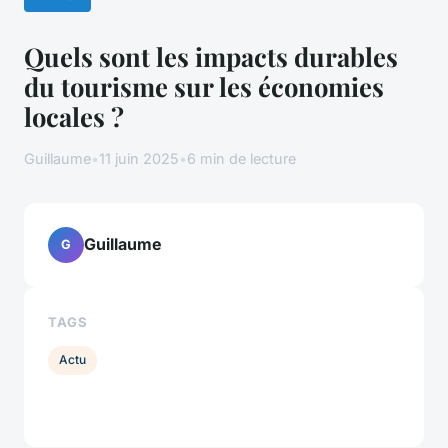
Quels sont les impacts durables
du tourisme sur les économies
locales ?
Guillaume
•
11 juin 2025
•
6 min de lecture
Guillaume
G
TAGS
Actu