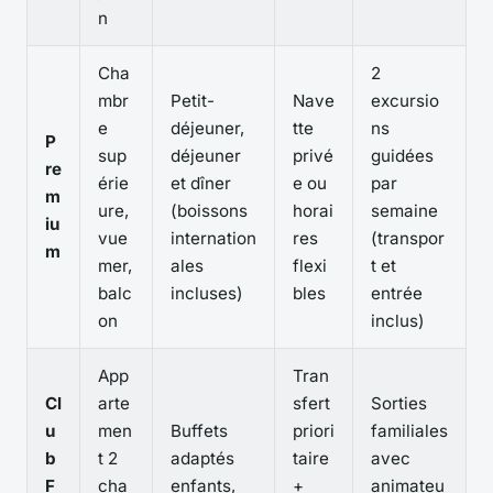
n
Cha
2
mbr
Petit-
Nave
excursio
e
déjeuner,
tte
ns
P
sup
déjeuner
privé
guidées
re
érie
et dîner
e ou
par
m
ure,
(boissons
horai
semaine
iu
vue
internation
res
(transpor
m
mer,
ales
flexi
t et
balc
incluses)
bles
entrée
on
inclus)
App
Tran
Cl
arte
sfert
Sorties
u
men
Buffets
priori
familiales
b
t 2
adaptés
taire
avec
F
cha
enfants,
+
animateu