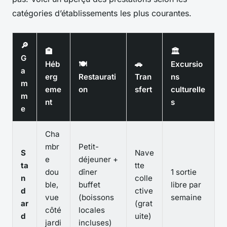
catégories d’établissements les plus courantes.
🔎
🏨
🏛️
G
Héb
🍽️
🚗
Excursio
a
erg
Restaurati
Tran
ns
m
eme
on
sfert
culturelle
m
nt
s
e
Cha
mbr
Petit-
S
Nave
e
déjeuner +
ta
tte
dou
dîner
1 sortie
n
colle
ble,
buffet
libre par
d
ctive
vue
(boissons
semaine
ar
(grat
côté
locales
d
uite)
jardi
incluses)